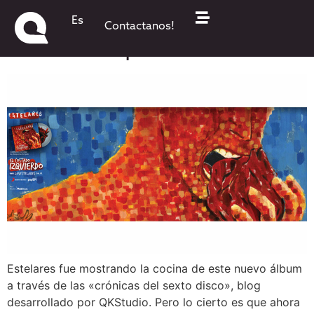
Aleluya! Estelares lanzó «El
Es
Contactanos!
Costado Izquierdo»
Estelares fue mostrando la cocina de este nuevo álbum
a través de las «crónicas del sexto disco», blog
desarrollado por QKStudio. Pero lo cierto es que ahora