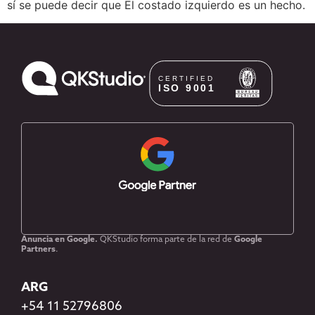
sí se puede decir que El costado izquierdo es un hecho.
Anuncia en Google.
QKStudio forma parte de la red de
Google
Partners
.
ARG
+54 11 52796806