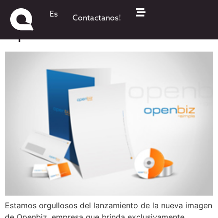
Nueva imagen para
Es
Contactanos!
OpenBiz!
Estamos orgullosos del lanzamiento de la nueva imagen
de Openbiz, empresa que brinda exclusivamente