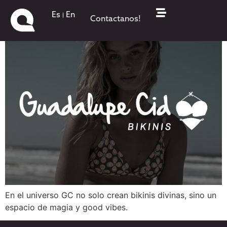
Bikinis Guadalupe Cid
Es
En
Contactanos!
En el universo GC no solo crean bikinis divinas, sino un
espacio de magia y good vibes.