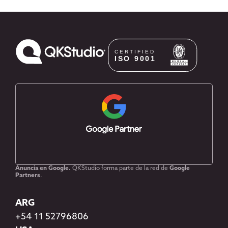
Anuncia en Google.
QKStudio forma parte de la red de
Google
Partners
.
ARG
+54 11 52796806