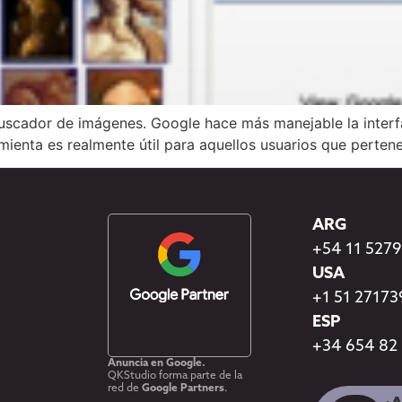
uscador de imágenes. Google hace más manejable la interfa
mienta es realmente útil para aquellos usuarios que perten
ARG
+54 11 527
USA
+1 51 2717
ESP
+34 654 82
Anuncia en Google.
QKStudio forma parte de la
red de
Google Partners
.