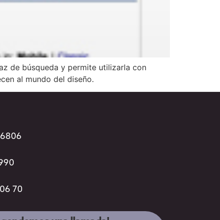
z de búsqueda y permite utilizarla con
ecen al mundo del diseño.
96806
3990
 06 70