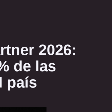
tner 2026:
% de las
 país