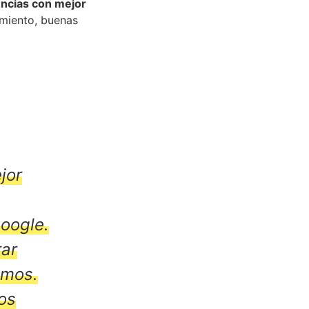
encias con mejor
imiento, buenas
jor
oogle.
ar
amos.
os