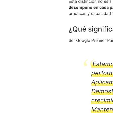
Esta distinción no es 
desempeño en cada p
prácticas y capacidad 
¿Qué signifi
Ser Google Premier Par
Estamo
perfor
Aplicam
Demost
crecimi
Manten