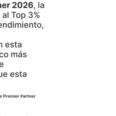
ner 2026
, la
 al Top 3%
rendimiento,
n esta
oco más
e
ue esta
e Premier Partner