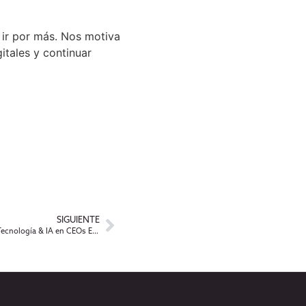
 ir por más. Nos motiva
itales y continuar
SIGUIENTE
Ana Paula Sabelli participará del panel de Tecnología & IA en CEOs E-VOLUTION 2026