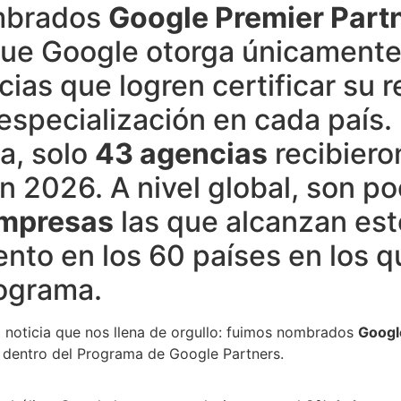
mbrados
Google Premier Part
que Google otorga únicamente
cias que logren certificar su 
 especialización en cada país.
a, solo
43 agencias
recibiero
en 2026. A nivel global, son p
mpresas
las que alcanzan est
nto en los 60 países en los q
rograma.
 noticia que nos llena de orgullo: fuimos nombrados
Googl
to dentro del Programa de Google Partners.