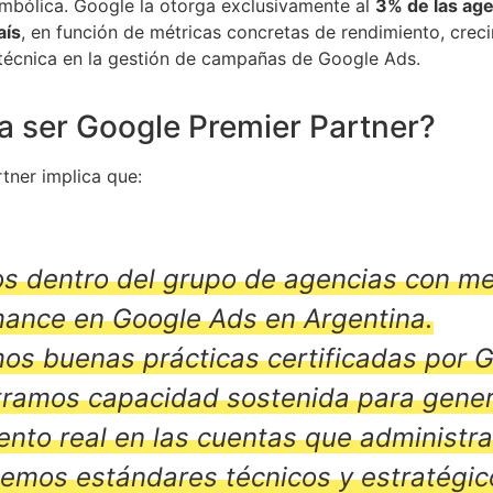
simbólica. Google la otorga exclusivamente al
3% de las ag
aís
, en función de métricas concretas de rendimiento, crec
técnica en la gestión de campañas de Google Ads.
ca ser Google Premier Partner?
tner implica que:
s dentro del grupo de agencias con me
mance en Google Ads en Argentina.
os buenas prácticas certificadas por G
ramos capacidad sostenida para gener
ento real en las cuentas que administr
emos estándares técnicos y estratégic