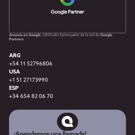
Anuncia en Google.
QKStudio forma parte de la red de
Google
Partners
.
ARG
+54 11 52796806
USA
+1 51 27173990
ESP
+34 654 82 06 70
¡Agendemos una llamada!