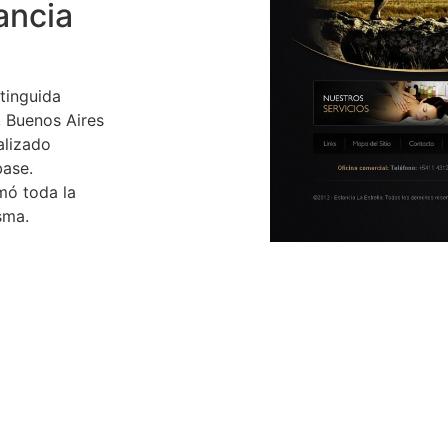
ancia
tinguida
, Buenos Aires
alizado
base.
mó toda la
sma.