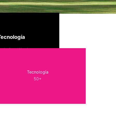
Tecnología
 design
,
Wordpress
Tecnología
50+