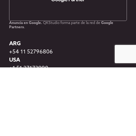
Anuncia en Google.
QKStudio forma parte de la red de
Google
Partners
.
ARG
+54 11 52796806
USA
+1 51 27173990
ESP
+34 654 82 06 70
¡Agendemos una llamada!
Elige el horario que mejor te quede.