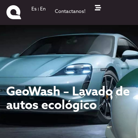
Es
En
Contactanos!
GeoWash – Lavado de
autos ecológico