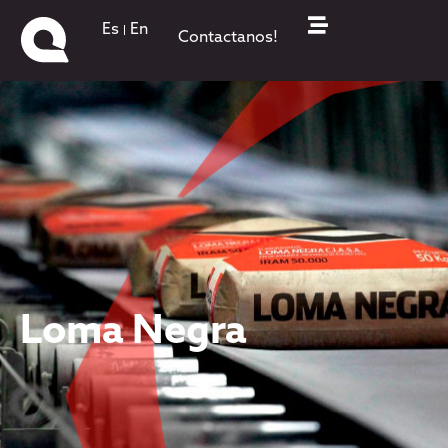
Es
En
Contactanos!
Loma Negra