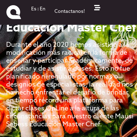
Es
En
Contactanos!
Educación Master Chef
Durante el año 2020 hemos asistido a la
modificación más radical en la forma de
enseñar y participar académicamente, de
estudiar y de asistir a clases. Esto no fue
planificado ni regulado por normas o
designios de especialistas, la realidad nos
ha hecho enfrentar el desafío de brindar
en tiempo récord una plataforma para
dictar clases OnLine a la altura de las
circunstancias para nuestro cliente Mausi
Sebess Educación Master Chef.