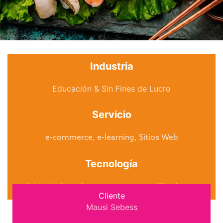
Industria
Educación & Sin Fines de Lucro
Servicio
,
,
e-commerce
e-learning
Sitios Web
Tecnología
d-local
,
eLearning
,
woocommerce
,
Wordpress
Cliente
Mausi Sebess