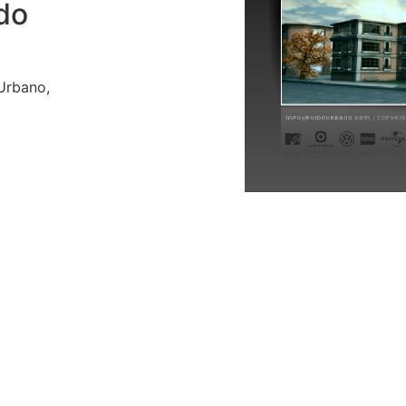
do
Urbano,