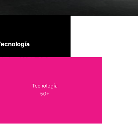
Tecnología
 design
,
CSS
,
HTML5
Tecnología
50+