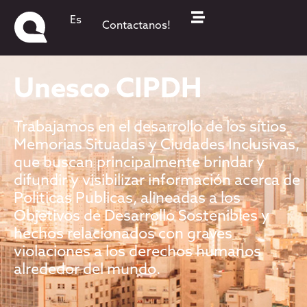
Es
Contactanos!
Unesco CIPDH
Trabajamos en el desarrollo de los sitios
Memorias Situadas y Ciudades Inclusivas,
que buscan principalmente brindar y
difundir y visibilizar información acerca de
Politicas Publicas, alineadas a los
Objetivos de Desarrollo Sostenibles y
hechos relacionados con graves
violaciones a los derechos humanos
alrededor del mundo.