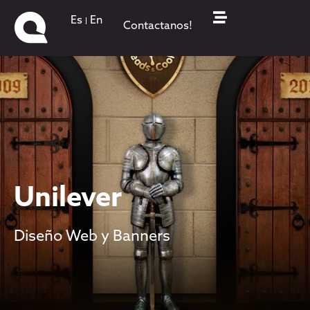
Es
En
Contactanos!
Unilever
Diseño Web y Banners