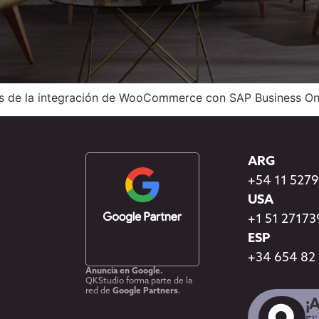
s de la integración de WooCommerce con SAP Business One
ARG
+54 11 527
USA
+1 51 2717
ESP
+34 654 82
Anuncia en Google.
QKStudio forma parte de la
red de
Google Partners
.
¡