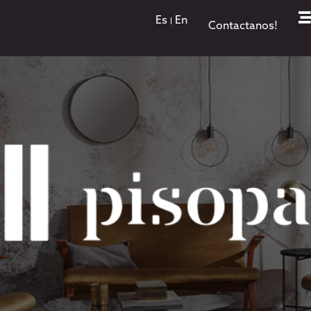
Es
En
Contactanos!