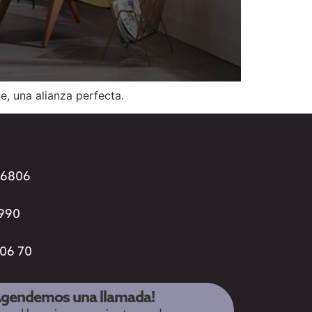
, una alianza perfecta.
96806
3990
 06 70
Agendemos una llamada!