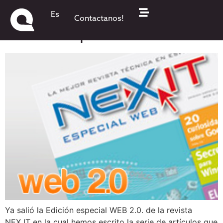
Última edición de NEX IT:
Es
Contactanos!
Edición Especial Web 2.0.
Ya salió la Edición especial WEB 2.0. de la revista
NEX IT en la cual hemos escrito la serie de artículos que