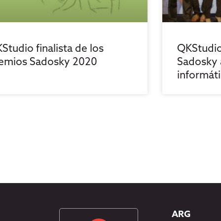
Studio finalista de los
QKStudio
emios Sadosky 2020
Sadosky a
informát
ARG