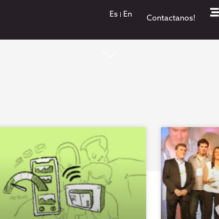
Es
En
Contactanos!
¡Todo lo que pasa está acá!