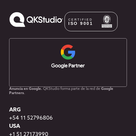
Anuncia en Google.
QKStudio forma parte de la red de
Google
Partners
.
ARG
+54 11 52796806
USA
+1 51 27173990