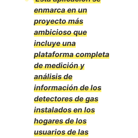
enmarca en un
proyecto más
ambicioso que
incluye una
plataforma completa
de medición y
análisis de
información de los
detectores de gas
instalados en los
hogares de los
usuarios de las