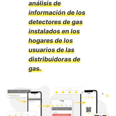
análisis de
información de los
detectores de gas
instalados en los
hogares de los
usuarios de las
distribuidoras de
gas.