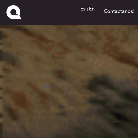
Es
En
Contactanos!