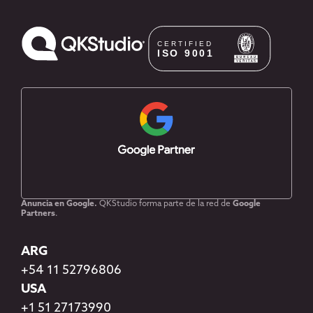
Anuncia en Google.
QKStudio forma parte de la red de
Google
Partners
.
ARG
+54 11 52796806
USA
+1 51 27173990