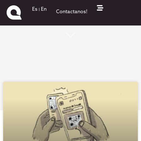
Es
En
Contactanos!
¡Todo lo que pasa está acá!