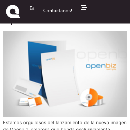
Nueva imagen para
Es
Contactanos!
OpenBiz!
Estamos orgullosos del lanzamiento de la nueva imagen
de Openbiz, empresa que brinda exclusivamente