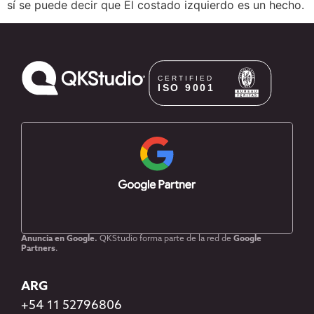
sí se puede decir que El costado izquierdo es un hecho.
Anuncia en Google.
QKStudio forma parte de la red de
Google
Partners
.
ARG
+54 11 52796806