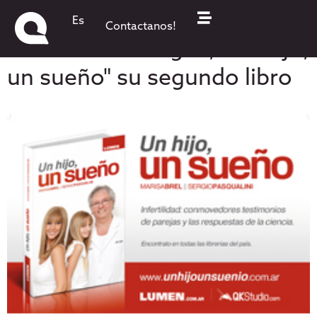
Marisa Brel presentó,
Es
Contactanos!
rodeada de amigos, "Un hijo,
un sueño" su segundo libro