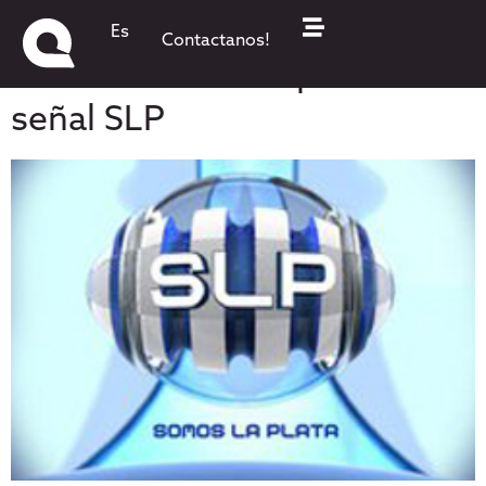
Somos Noticias – QKStudio
Es
Contactanos!
en IndiaSoft 2011 por la
señal SLP