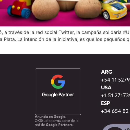
, a través de la red social Twitter, la campaña solidaria 
a Plata. La intención de la iniciativa, es que los pequeño
ARG
+54 11 527
USA
+1 51 2717
ESP
+34 654 82
Anuncia en Google.
QKStudio forma parte de la
red de
Google Partners
.