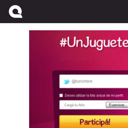
#UnJugueteEnNavidad, c
Niños de La Plata