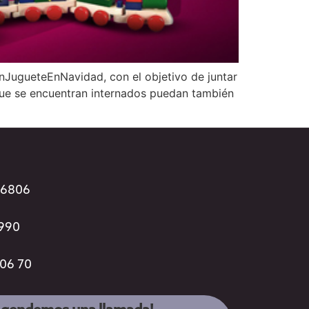
#UnJugueteEnNavidad, con el objetivo de juntar
s que se encuentran internados puedan también
96806
3990
 06 70