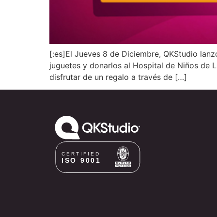
[:es]El Jueves 8 de Diciembre, QKStudio lanzó
juguetes y donarlos al Hospital de Niños de L
disfrutar de un regalo a través de […]