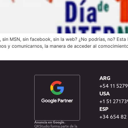
il, sin MSN, sin facebook, sin la web? ¿No podrías, no? Esta
os y comunicarnos, la manera de acceder al comocimiento, d
ARG
+54 11 527
USA
+1 51 2717
ESP
+34 654 82
Anuncia en Google.
QKStudio forma parte de la