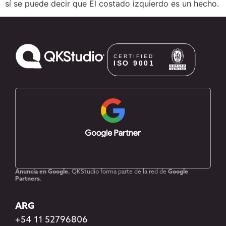
sí se puede decir que El costado izquierdo es un hecho.
Anuncia en Google.
QKStudio forma parte de la red de
Google
Partners
.
ARG
+54 11 52796806