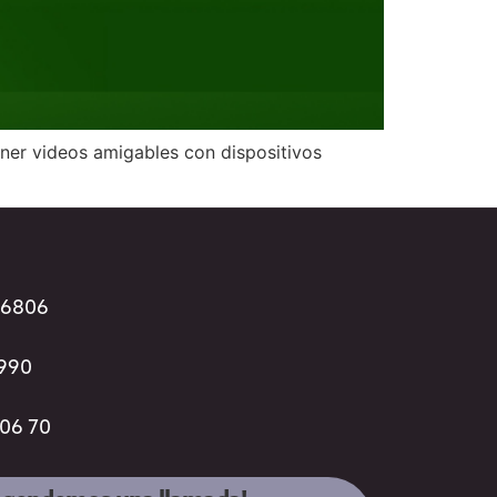
ner videos amigables con dispositivos
96806
3990
 06 70