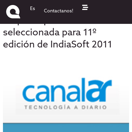
CanalAR – QKStudio:
Es
Contactanos!
Empresa platense
seleccionada para 11º
edición de IndiaSoft 2011