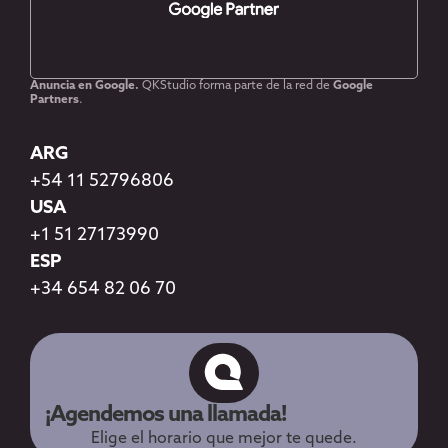
Anuncia en Google.
QKStudio forma parte de la red de
Google
Partners
.
ARG
+54 11 52796806
USA
+1 51 27173990
ESP
+34 654 82 06 70
¡Agendemos una llamada!
Elige el horario que mejor te quede.