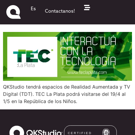
QKStudio participará en TEC
Es
Contactanos!
La Plata 2012
QKStudio tendrá espacios de Realidad Aumentada y TV
Digital (TDT). TEC La Plata podrá visitarse del 19/4 al
1/5 en la República de los Niños.