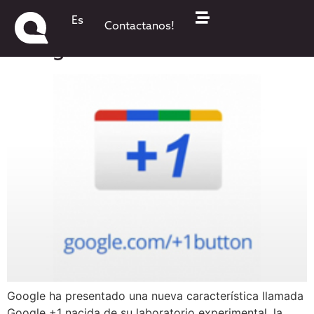
Google +1: el 'Me gusta' de
Es
Contactanos!
Google
Google ha presentado una nueva característica llamada
Google +1 nacida de su laboratorio experimental, la