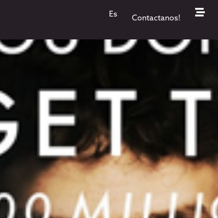
i…
Es
Contactanos!