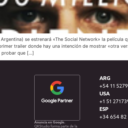
rgentina) se estrenará «The Social Network» la película q
rimer trailer donde hay una intención de mostrar «otra ver
á probar que […]
ARG
+54 11 527
USA
+1 51 2717
ESP
+34 654 82
Anuncia en Google.
QKStudio forma parte de la