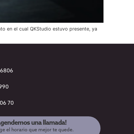
nto en el cual QKStudio estuvo presente, ya
96806
3990
 06 70
Agendemos una llamada!
ige el horario que mejor te quede.