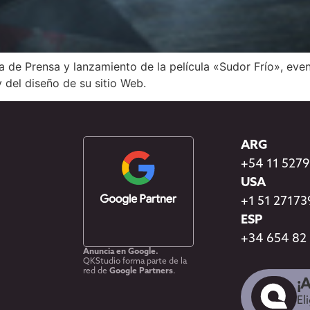
a de Prensa y lanzamiento de la película «Sudor Frío», eve
y del diseño de su sitio Web.
ARG
+54 11 527
USA
+1 51 2717
ESP
+34 654 82
Anuncia en Google.
QKStudio forma parte de la
red de
Google Partners
.
¡
El