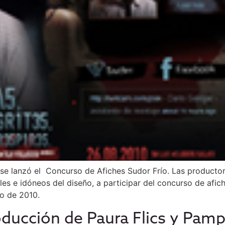
se lanzó el Concurso de Afiches Sudor Frío. Las productor
s e idóneos del diseño, a participar del concurso de afiche
to de 2010.
oducción de Paura Flics y Pam