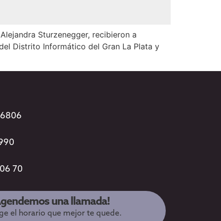
Alejandra Sturzenegger, recibieron a
del Distrito Informático del Gran La Plata y
96806
3990
 06 70
Agendemos una llamada!
ige el horario que mejor te quede.