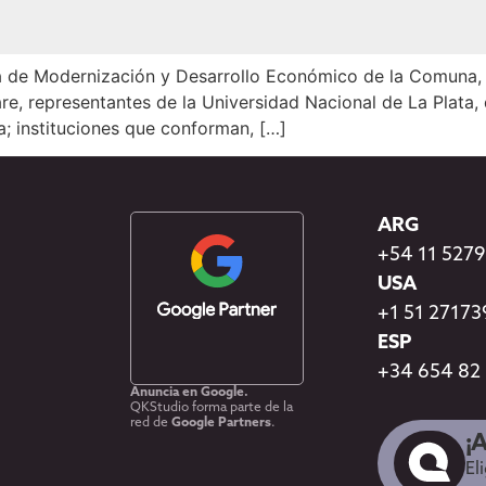
área de Modernización y Desarrollo Económico de la Comuna, 
re, representantes de la Universidad Nacional de La Plata, 
ia; instituciones que conforman, […]
ARG
+54 11 527
USA
+1 51 2717
ESP
+34 654 82
Anuncia en Google.
QKStudio forma parte de la
red de
Google Partners
.
¡
El