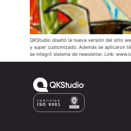
QKStudio diseñó la nueva versión del sitio w
y super customizado. Además se aplicaron téc
se integró sistema de newsletter. Link: www.l