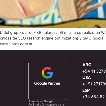
eb del grupo de rock «Estelares». El mismo se realizó en 
nicas de SEO (search engine optimization) y SMO (social me
osestelares.com.ar
ARG
+54 11 527
USA
+1 51 2717
ESP
+34 654 82
Anuncia en Google.
QKStudio forma parte de la