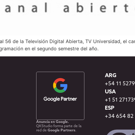
l 56 de la Televisión Digital Abierta, TV Universidad, el ca
ogramación en el segundo semestre del año.
ARG
+54 11 527
USA
+1 51 2717
ESP
+34 654 82
Anuncia en Google.
QKStudio forma parte de la
red de
Google Partners
.