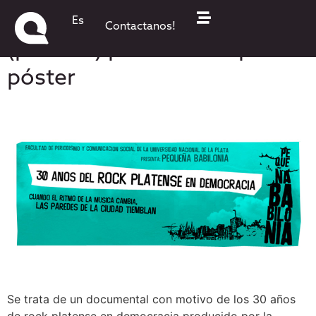
“Pequeña Babilonia”
Es
Contactanos!
(película) presentó su primer
póster
Se trata de un documental con motivo de los 30 años
de rock platense en democracia producido por la