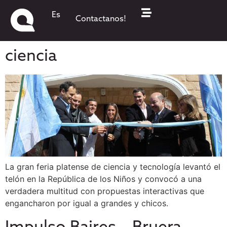
El Día – Asombro y una
Es
Contactanos!
multitud en la feria de
ciencia
La gran feria platense de ciencia y tecnología levantó el
telón en la República de los Niños y convocó a una
verdadera multitud con propuestas interactivas que
engancharon por igual a grandes y chicos.