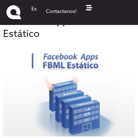
QKStudio en NexIT,
Es
Contactanos!
Facebook Apps:FBML
Estático