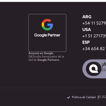
ARG
+54 11 527
USA
+1 51 2717
ESP
+34 654 82
Anuncia en Google.
QKStudio forma parte de la
red de
Google Partners
.
¡
El
© 202
Política de Calidad