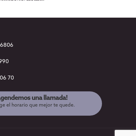
96806
3990
 06 70
Agendemos una llamada!
ige el horario que mejor te quede.