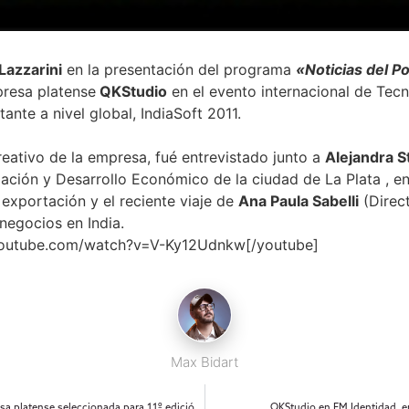
Lazzarini
en la presentación del programa
«Noticias del P
presa platense
QKStudio
en el evento internacional de Tecn
nte a nivel global, IndiaSoft 2011.
reativo de la empresa, fué entrevistado junto a
Alejandra 
ación y Desarrollo Económico de la ciudad de La Plata , en 
 exportación y el reciente viaje de
Ana Paula Sabelli
(Direc
 negocios en India.
youtube.com/watch?v=V-Ky12Udnkw[/youtube]
Max Bidart
CanalAR – QKStudio: Empresa platense seleccionada para 11º edición de IndiaSoft 2011
QKStudio en FM Identidad, en