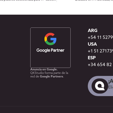
ARG
+54 11 527
USA
+1 51 2717
ESP
+34 654 82
Anuncia en Google.
QKStudio forma parte de la
red de
Google Partners
.
¡
El