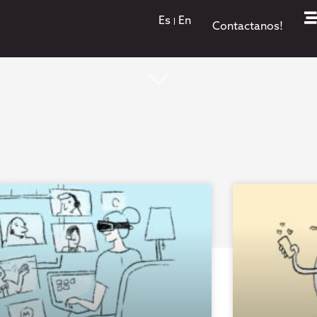
Es
En
Contactanos!
¡Todo lo que pasa está acá!