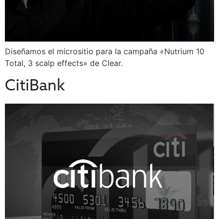
Diseñamos el micrositio para la campaña «Nutrium 10
Total, 3 scalp effects» de Clear.
CitiBank