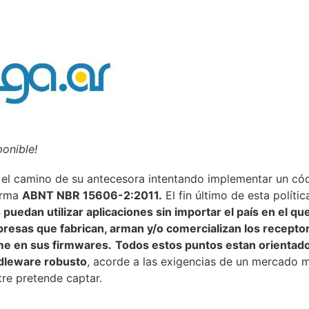
ponible!
 el camino de su antecesora intentando implementar un cód
orma
ABNT NBR 15606-2:2011.
El fin último de esta políti
 puedan utilizar aplicaciones sin importar el país en el q
presas que fabrican, arman y/o comercializan los recept
me en sus firmwares.
Todos estos puntos estan orientado
dleware robusto
, acorde a las exigencias de un mercado 
stre pretende captar.