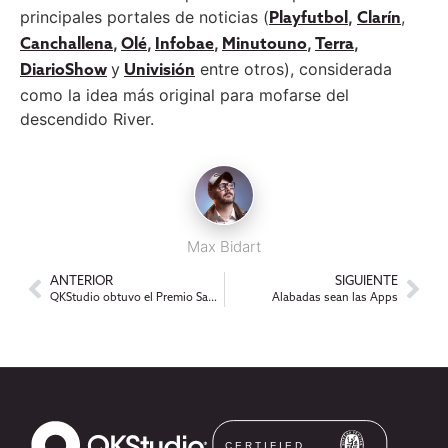
principales portales de noticias (
,
,
Playfutbol
Clarín
,
,
,
,
,
Canchallena
Olé
Infobae
Minutouno
Terra
y
entre otros), considerada
DiarioShow
Univisión
como la idea más original para mofarse del
descendido River.
Max Bidart
ANTERIOR
SIGUIENTE
QKStudio obtuvo el Premio Sadosky a la mejor solución informática 2015
Alabadas sean las Apps