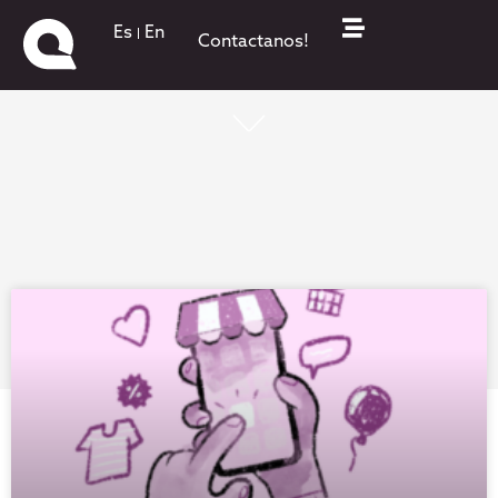
Es
En
Contactanos!
¡Todo lo que pasa está acá!